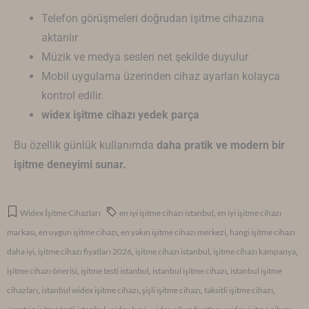
Telefon görüşmeleri doğrudan işitme cihazına
aktarılır
Müzik ve medya sesleri net şekilde duyulur
Mobil uygulama üzerinden cihaz ayarları kolayca
kontrol edilir.
widex işitme cihazı yedek parça
Bu özellik günlük kullanımda
daha pratik ve modern bir
işitme deneyimi sunar.
Widex İşitme Cihazları
en iyi işitme cihazı istanbul
,
en iyi işitme cihazı
markası
,
en uygun işitme cihazı
,
en yakın işitme cihazı merkezi
,
hangi işitme cihazı
daha iyi
,
işitme cihazı fiyatları 2026
,
işitme cihazı istanbul
,
işitme cihazı kampanya
,
işitme cihazı önerisi
,
işitme testi istanbul
,
istanbul işitme cihazı
,
istanbul işitme
cihazları
,
istanbul widex işitme cihazı
,
şişli işitme cihazı
,
taksitli işitme cihazı
,