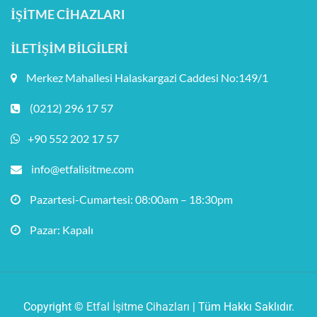
İŞITME CIHAZLARI
İLETIŞIM BILGILERI
Merkez Mahallesi Halaskargazi Caddesi No:149/1
(0212) 296 17 57
+90 552 202 17 57
info@etfalisitme.com
Pazartesi-Cumartesi: 08:00am – 18:30pm
Pazar: Kapalı
Copyright ©
Etfal İşitme Cihazları
| Tüm Hakkı Saklıdır.