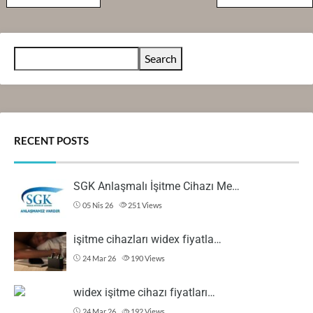
Search
RECENT POSTS
SGK Anlaşmalı İşitme Cihazı Me…
05 Nis 26
251
Views
işitme cihazları widex fiyatla…
24 Mar 26
190
Views
widex işitme cihazı fiyatları…
24 Mar 26
192
Views