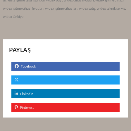
ücretsiz işitme testi istanbul
,
widex bayi
,
widex cihaz fiyatları
,
widex işitme cihazı
,
widex işitme cihazı fiyatları
,
widex işitme cihazları
,
widex satış
,
widex teknik servis
,
widex türkiye
PAYLAŞ
Facebook
Linkedin
Pinterest