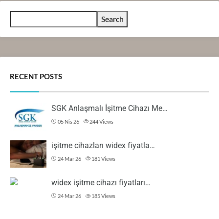
Search
RECENT POSTS
SGK Anlaşmalı İşitme Cihazı Me…
05 Nis 26
244
Views
işitme cihazları widex fiyatla…
24 Mar 26
181
Views
widex işitme cihazı fiyatları…
24 Mar 26
185
Views