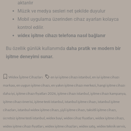
aktarılır
Müzik ve medya sesleri net şekilde duyulur
Mobil uygulama üzerinden cihaz ayarları kolayca
kontrol edilir.
widex işitme cihazı telefona nasıl bağlanır
Bu özellik günlük kullanımda
daha pratik ve modern bir
işitme deneyimi sunar.
Widex İşitme Cihazları
en iyi işitme cihazı istanbul
,
en iyi işitme cihazı
markası
,
en uygun işitme cihazı
,
en yakın işitme cihazı merkezi
,
hangi işitme cihazı
daha iyi
,
işitme cihazı fiyatları 2026
,
işitme cihazı istanbul
,
işitme cihazı kampanya
,
işitme cihazı önerisi
,
işitme testi istanbul
,
istanbul işitme cihazı
,
istanbul işitme
cihazları
,
istanbul widex işitme cihazı
,
şişli işitme cihazı
,
taksitli işitme cihazı
,
ücretsiz işitme testi istanbul
,
widex bayi
,
widex cihaz fiyatları
,
widex işitme cihazı
,
widex işitme cihazı fiyatları
,
widex işitme cihazları
,
widex satış
,
widex teknik servis
,