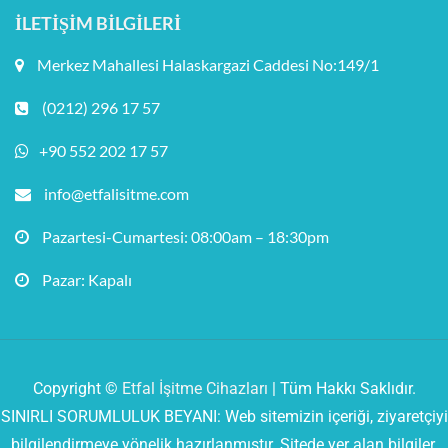
İLETIŞIM BILGILERI
Merkez Mahallesi Halaskargazi Caddesi No:149/1
(0212) 296 17 57
+90 552 202 17 57
info@etfalisitme.com
Pazartesi-Cumartesi: 08:00am – 18:30pm
Pazar: Kapalı
Copyright ©
Etfal İşitme Cihazları
| Tüm Hakkı Saklıdır.
SINIRLI SORUMLULUK BEYANI: Web sitemizin içeriği, ziyaretçiyi
bilgilendirmeye yönelik hazırlanmıştır. Sitede yer alan bilgiler,