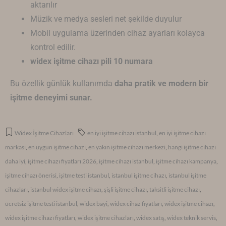
aktarılır
Müzik ve medya sesleri net şekilde duyulur
Mobil uygulama üzerinden cihaz ayarları kolayca
kontrol edilir.
widex işitme cihazı pili 10 numara
Bu özellik günlük kullanımda
daha pratik ve modern bir
işitme deneyimi sunar.
Widex İşitme Cihazları
en iyi işitme cihazı istanbul
,
en iyi işitme cihazı
markası
,
en uygun işitme cihazı
,
en yakın işitme cihazı merkezi
,
hangi işitme cihazı
daha iyi
,
işitme cihazı fiyatları 2026
,
işitme cihazı istanbul
,
işitme cihazı kampanya
,
işitme cihazı önerisi
,
işitme testi istanbul
,
istanbul işitme cihazı
,
istanbul işitme
cihazları
,
istanbul widex işitme cihazı
,
şişli işitme cihazı
,
taksitli işitme cihazı
,
ücretsiz işitme testi istanbul
,
widex bayi
,
widex cihaz fiyatları
,
widex işitme cihazı
,
widex işitme cihazı fiyatları
,
widex işitme cihazları
,
widex satış
,
widex teknik servis
,