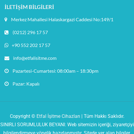
İLETIŞIM BILGILERI
Merkez Mahallesi Halaskargazi Caddesi No:149/1
(0212) 296 17 57
+90 552 202 17 57
info@etfalisitme.com
Pazartesi-Cumartesi: 08:00am – 18:30pm
Pazar: Kapalı
Copyright ©
Etfal İşitme Cihazları
| Tüm Hakkı Saklıdır.
SINIRLI SORUMLULUK BEYANI: Web sitemizin içeriği, ziyaretçiyi
bilgilendirmeye yönelik hazırlanmıştır. Sitede yer alan bilgiler,