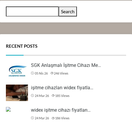
Search
RECENT POSTS
SGK Anlaşmalı İşitme Cihazı Me…
05 Nis 26
246
Views
işitme cihazları widex fiyatla…
24 Mar 26
185
Views
widex işitme cihazı fiyatları…
24 Mar 26
186
Views