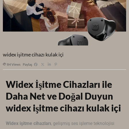
widex işitme cihazı kulak içi
84
Views
Paylaş
Widex İşitme Cihazları ile
Daha Net ve Doğal Duyun
widex işitme cihazı kulak içi
Widex
işitme cihazları
, gelişmiş ses işleme teknolojisi