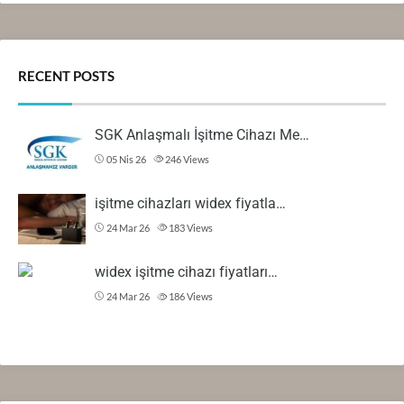
RECENT POSTS
SGK Anlaşmalı İşitme Cihazı Me…
05 Nis 26
246
Views
işitme cihazları widex fiyatla…
24 Mar 26
183
Views
widex işitme cihazı fiyatları…
24 Mar 26
186
Views