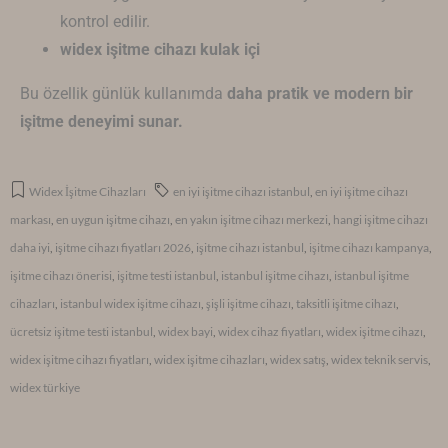
kontrol edilir.
widex işitme cihazı kulak içi
Bu özellik günlük kullanımda
daha pratik ve modern bir
işitme deneyimi sunar.
Widex İşitme Cihazları
en iyi işitme cihazı istanbul
,
en iyi işitme cihazı
markası
,
en uygun işitme cihazı
,
en yakın işitme cihazı merkezi
,
hangi işitme cihazı
daha iyi
,
işitme cihazı fiyatları 2026
,
işitme cihazı istanbul
,
işitme cihazı kampanya
,
işitme cihazı önerisi
,
işitme testi istanbul
,
istanbul işitme cihazı
,
istanbul işitme
cihazları
,
istanbul widex işitme cihazı
,
şişli işitme cihazı
,
taksitli işitme cihazı
,
ücretsiz işitme testi istanbul
,
widex bayi
,
widex cihaz fiyatları
,
widex işitme cihazı
,
widex işitme cihazı fiyatları
,
widex işitme cihazları
,
widex satış
,
widex teknik servis
,
widex türkiye