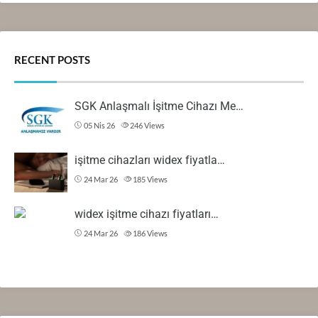
RECENT POSTS
SGK Anlaşmalı İşitme Cihazı Me…
05 Nis 26
246
Views
işitme cihazları widex fiyatla…
24 Mar 26
185
Views
widex işitme cihazı fiyatları…
24 Mar 26
186
Views