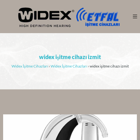
widex işitme cihazı izmit
Widex İşitme Cihazları
›
Widex İşitme Cihazları
›
widex işitme cihazı izmit