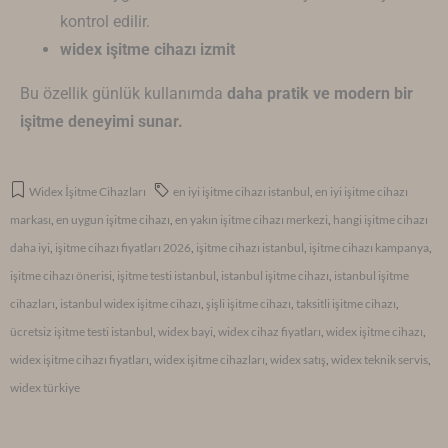
kontrol edilir.
widex işitme cihazı izmit
Bu özellik günlük kullanımda
daha pratik ve modern bir
işitme deneyimi sunar.
Widex İşitme Cihazları
en iyi işitme cihazı istanbul
,
en iyi işitme cihazı
markası
,
en uygun işitme cihazı
,
en yakın işitme cihazı merkezi
,
hangi işitme cihazı
daha iyi
,
işitme cihazı fiyatları 2026
,
işitme cihazı istanbul
,
işitme cihazı kampanya
,
işitme cihazı önerisi
,
işitme testi istanbul
,
istanbul işitme cihazı
,
istanbul işitme
cihazları
,
istanbul widex işitme cihazı
,
şişli işitme cihazı
,
taksitli işitme cihazı
,
ücretsiz işitme testi istanbul
,
widex bayi
,
widex cihaz fiyatları
,
widex işitme cihazı
,
widex işitme cihazı fiyatları
,
widex işitme cihazları
,
widex satış
,
widex teknik servis
,
widex türkiye