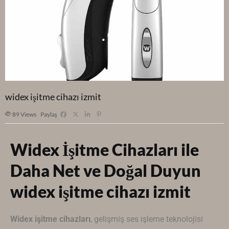
widex işitme cihazı izmit
89
Views
Paylaş
Widex İşitme Cihazları ile
Daha Net ve Doğal Duyun
widex işitme cihazı izmit
Widex
işitme cihazları
, gelişmiş ses işleme teknolojisi