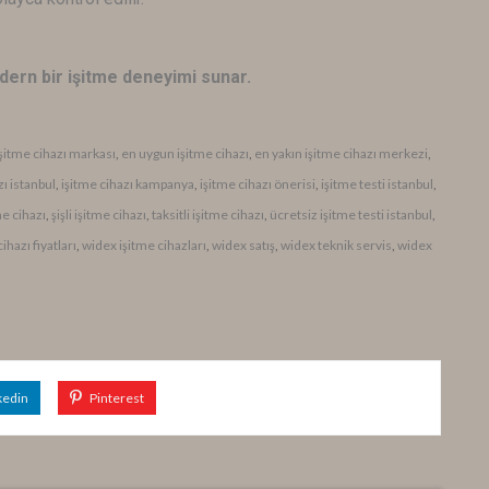
dern bir işitme deneyimi sunar.
 işitme cihazı markası
,
en uygun işitme cihazı
,
en yakın işitme cihazı merkezi
,
zı istanbul
,
işitme cihazı kampanya
,
işitme cihazı önerisi
,
işitme testi istanbul
,
me cihazı
,
şişli işitme cihazı
,
taksitli işitme cihazı
,
ücretsiz işitme testi istanbul
,
ihazı fiyatları
,
widex işitme cihazları
,
widex satış
,
widex teknik servis
,
widex
kedin
Pinterest