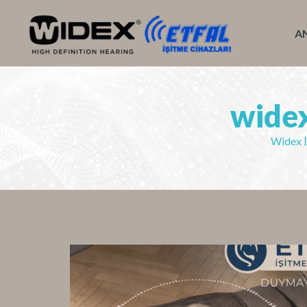
A
widex
Widex İ