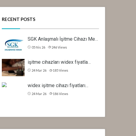
RECENT POSTS
SGK Anlaşmalı İşitme Cihazı Me…
05 Nis 26
246
Views
işitme cihazları widex fiyatla…
24 Mar 26
185
Views
widex işitme cihazı fiyatları…
24 Mar 26
186
Views