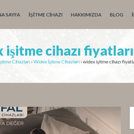
NA SAYFA
İŞITME CIHAZI
HAKKIMIZDA
BLOG
 işitme cihazı fiyatlar
şitme Cihazları
›
Widex İşitme Cihazları
›
widex işitme cihazı fiyat