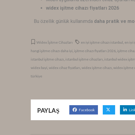
widex işitme cihazı fiyatları 2026
Bu özellik günlük kullanımda
daha pratik ve mo
Widex İşitme Cihazları
en iyi işitme cihazı istanbul
,
en iyi
hangi işitme cihazı daha iyi
,
işitme cihazı fiyatları 2026
,
işitme ciha
istanbul işitme cihazı
,
istanbul işitme cihazları
,
istanbul widex işit
widex bayi
,
widex cihaz fiyatları
,
widex işitme cihazı
,
widex işitme c
türkiye
PAYLAŞ
Facebook
Lin