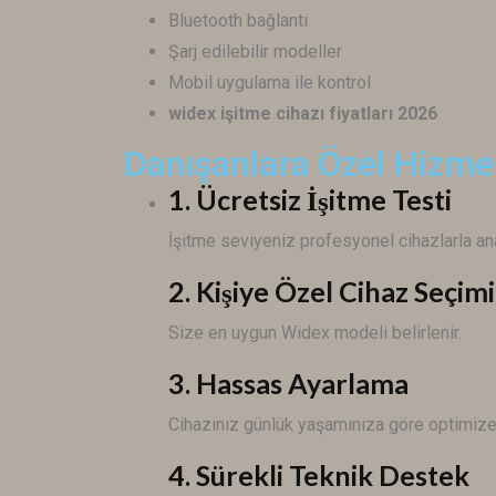
Bluetooth bağlantı
Şarj edilebilir modeller
Mobil uygulama ile kontrol
widex işitme cihazı fiyatları 2026
Danışanlara Özel Hizme
1. Ücretsiz İşitme Testi
İşitme seviyeniz profesyonel cihazlarla anal
2. Kişiye Özel Cihaz Seçimi
Size en uygun
Widex
modeli belirlenir.
3. Hassas Ayarlama
Cihazınız günlük yaşamınıza göre optimize 
4. Sürekli Teknik Destek