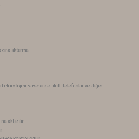
.
azına aktarma
 teknolojisi
sayesinde akıllı telefonlar ve diğer
na aktarılır
r
ayca kontrol edilir.