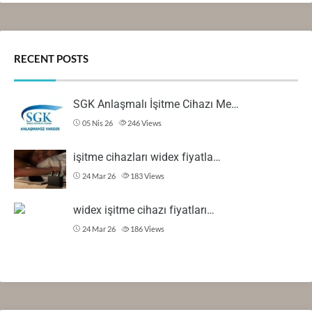
RECENT POSTS
SGK Anlaşmalı İşitme Cihazı Me…
05 Nis 26
246
Views
işitme cihazları widex fiyatla…
24 Mar 26
183
Views
widex işitme cihazı fiyatları…
24 Mar 26
186
Views