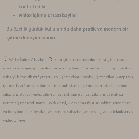
kontrol edilir.
widex işitme cihazı bayileri
Bu özellik günlük kullanımda
daha pratik ve modern bir
işitme deneyimi sunar.
Widex İşitme Cihazları
en iyi işitme cihazı istanbul
,
en iyi işitme cihazı
markası
,
en uygun işitme cihazı
,
en yakın işitme cihazı merkezi
,
hangi işitme cihazı
daha iyi
,
işitme cihazı fiyatları 2026
,
işitme cihazı istanbul
,
işitme cihazı kampanya
,
işitme cihazı önerisi
,
işitme testi istanbul
,
istanbul işitme cihazı
,
istanbul işitme
cihazları
,
istanbul widex işitme cihazı
,
şişli işitme cihazı
,
taksitli işitme cihazı
,
ücretsiz işitme testi istanbul
,
widex bayi
,
widex cihaz fiyatları
,
widex işitme cihazı
,
widex işitme cihazı fiyatları
,
widex işitme cihazları
,
widex satış
,
widex teknik servis
,
widex türkiye