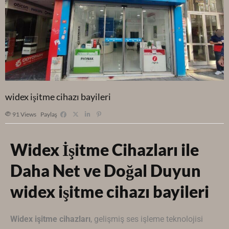
widex işitme cihazı bayileri
91
Views
Paylaş
Widex İşitme Cihazları ile
Daha Net ve Doğal Duyun
widex işitme cihazı bayileri
Widex
işitme cihazları
, gelişmiş ses işleme teknolojisi