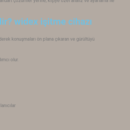
standart çözümler yerine, kişiye özel analiz ve ayarlama ile
ir? widex işitme cihazı
ederek konuşmaları ön plana çıkaran ve gürültüyü
ımcı olur.
lanıcılar