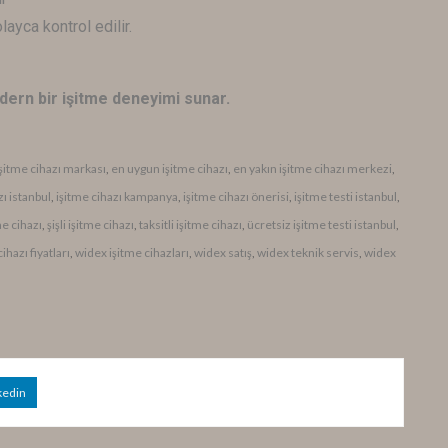
ayca kontrol edilir.
dern bir işitme deneyimi sunar.
 işitme cihazı markası
,
en uygun işitme cihazı
,
en yakın işitme cihazı merkezi
,
zı istanbul
,
işitme cihazı kampanya
,
işitme cihazı önerisi
,
işitme testi istanbul
,
me cihazı
,
şişli işitme cihazı
,
taksitli işitme cihazı
,
ücretsiz işitme testi istanbul
,
ihazı fiyatları
,
widex işitme cihazları
,
widex satış
,
widex teknik servis
,
widex
kedin