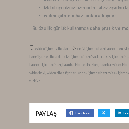
Mobil uygulama üzerinden cihaz ayarları kol
widex işitme cihazı ankara bayileri
Bu özellik günlük kullanımda
daha pratik ve mo
Widex İşitme Cihazları
en iyi işitme cihazı istanbul
,
en iyi
hangi işitme cihazı daha iyi
,
işitme cihazı fiyatları 2026
,
işitme ciha
istanbul işitme cihazı
,
istanbul işitme cihazları
,
istanbul widex işit
widex bayi
,
widex cihaz fiyatları
,
widex işitme cihazı
,
widex işitme c
türkiye
PAYLAŞ
Facebook
Lin