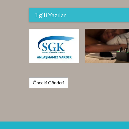
İlgili Yazılar
Post navigation
Önceki Gönderi