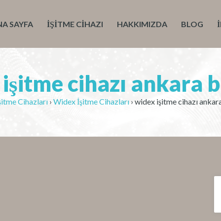
NA SAYFA
İŞITME CIHAZI
HAKKIMIZDA
BLOG
işitme cihazı ankara b
itme Cihazları
›
Widex İşitme Cihazları
›
widex işitme cihazı ankara