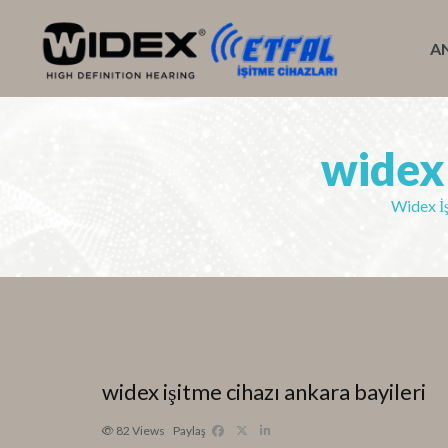
A
widex 
Widex İş
widex işitme cihazı ankara bayileri
82
Views
Paylaş