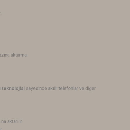
.
azına aktarma
 teknolojisi
sayesinde akıllı telefonlar ve diğer
na aktarılır
r