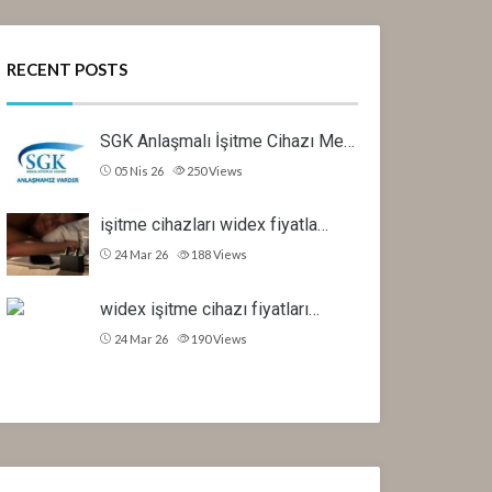
RECENT POSTS
SGK Anlaşmalı İşitme Cihazı Me…
05 Nis 26
250
Views
işitme cihazları widex fiyatla…
24 Mar 26
188
Views
widex işitme cihazı fiyatları…
24 Mar 26
190
Views