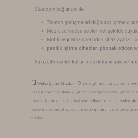
Bluetooth bağlantısı ile:
Telefon görüşmeleri doğrudan işitme cihazı
Müzik ve medya sesleri net şekilde duyulu
Mobil uygulama üzerinden cihaz ayarları kol
pendik işitme cihazları phonak oticon
Bu özellik günlük kullanımda
daha pratik ve mo
Widex İşitme Cihazları
en iyi işitme cihazı istanbul
,
en iyi
hangi işitme cihazı daha iyi
,
işitme cihazı fiyatları 2026
,
işitme ciha
istanbul işitme cihazı
,
istanbul işitme cihazları
,
istanbul widex işit
widex bayi
,
widex cihaz fiyatları
,
widex işitme cihazı
,
widex işitme c
türkiye