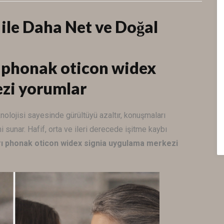
 ile Daha Net ve Doğal
ı phonak oticon widex
ezi yorumlar
nolojisi sayesinde gürültüyü azaltır, konuşmaları
i sunar. Hafif, orta ve ileri derecede işitme kaybı
arı phonak oticon widex signia uygulama merkezi