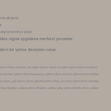
na aktarılır
r
ayca kontrol edilir.
 widex signia uygulama merkezi yorumlar
dern bir işitme deneyimi sunar.
 işitme cihazı markası
,
en uygun işitme cihazı
,
en yakın işitme cihazı merkezi
,
zı istanbul
,
işitme cihazı kampanya
,
işitme cihazı önerisi
,
işitme testi istanbul
,
me cihazı
,
şişli işitme cihazı
,
taksitli işitme cihazı
,
ücretsiz işitme testi istanbul
,
ihazı fiyatları
,
widex işitme cihazları
,
widex satış
,
widex teknik servis
,
widex