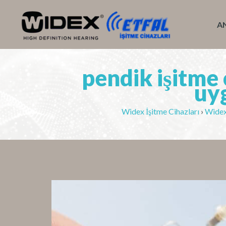
A
pendik işitme 
uy
Widex İşitme Cihazları
›
Widex 