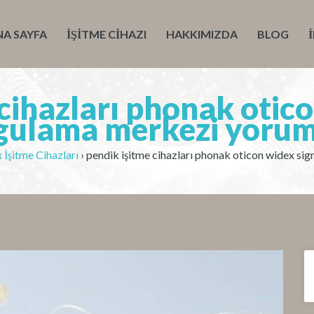
NA SAYFA
İŞITME CIHAZI
HAKKIMIZDA
BLOG
cihazları phonak otic
gulama merkezi yorum
İşitme Cihazları
›
pendik işitme cihazları phonak oticon widex si