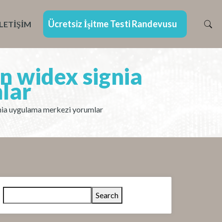
Ücretsiz İşitme Testi Randevusu
İLETIŞIM
on widex signia
lar
gnia uygulama merkezi yorumlar
Search