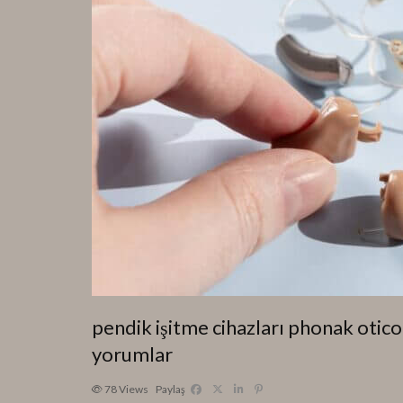
pendik işitme cihazları phonak otic
yorumlar
78
Views
Paylaş