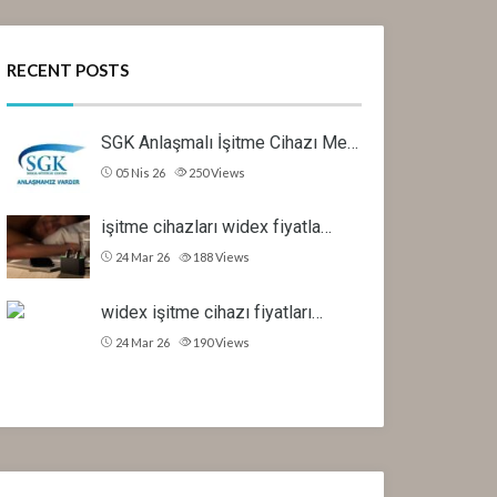
RECENT POSTS
SGK Anlaşmalı İşitme Cihazı Me…
05 Nis 26
250
Views
işitme cihazları widex fiyatla…
24 Mar 26
188
Views
widex işitme cihazı fiyatları…
24 Mar 26
190
Views