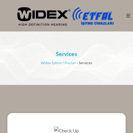
Services
Widex İşitme Cihazları
›
Services