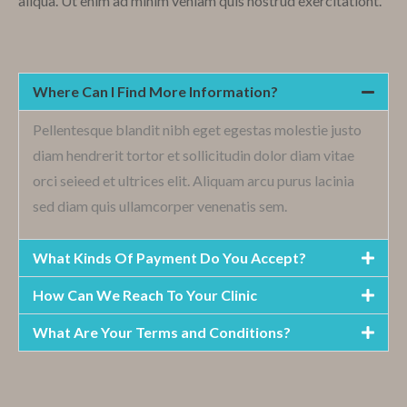
aliqua. Ut enim ad minim veniam quis nostrud exercitationt.
Where Can I Find More Information?
Pellentesque blandit nibh eget egestas molestie justo
diam hendrerit tortor et sollicitudin dolor diam vitae
orci seieed et ultrices elit. Aliquam arcu purus lacinia
sed diam quis ullamcorper venenatis sem.
What Kinds Of Payment Do You Accept?
How Can We Reach To Your Clinic
What Are Your Terms and Conditions?