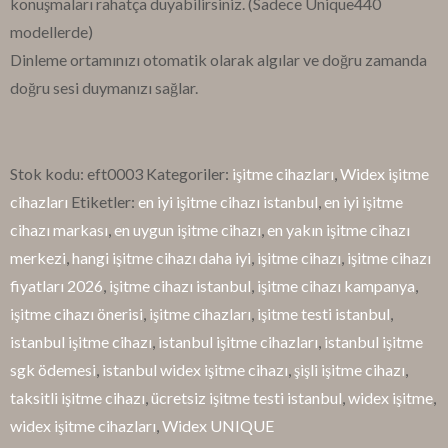
konuşmaları rahatça duyabilirsiniz. (Sadece Unique440
modellerde)
Dinleme ortamınızı otomatik olarak algılar ve doğru zamanda
doğru sesi duymanızı sağlar.
Stok kodu:
eft0003
Kategoriler:
işitme cihazları
,
Widex işitme
cihazları
Etiketler:
en iyi işitme cihazı istanbul
,
en iyi işitme
cihazı markası
,
en uygun işitme cihazı
,
en yakın işitme cihazı
merkezi
,
hangi işitme cihazı daha iyi
,
işitme cihazı
,
işitme cihazı
fiyatları 2026
,
işitme cihazı istanbul
,
işitme cihazı kampanya
,
işitme cihazı önerisi
,
işitme cihazları
,
işitme testi istanbul
,
istanbul işitme cihazı
,
istanbul işitme cihazları
,
istanbul işitme
sgk ödemesi
,
istanbul widex işitme cihazı
,
şişli işitme cihazı
,
taksitli işitme cihazı
,
ücretsiz işitme testi istanbul
,
widex işitme
,
widex işitme cihazları
,
Widex UNIQUE