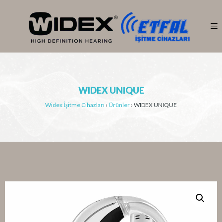
WIDEX UNIQUE
Widex İşitme Cihazları
›
Ürünler
›
WIDEX UNIQUE