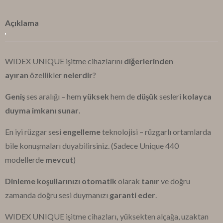
Açıklama
WIDEX UNIQUE işitme cihazlarını
diğerlerinden
ayıran
özellikler
nelerdir
?
Geniş
ses aralığı – hem
yüksek
hem de
düşük
sesleri
kolayca
duyma imkanı sunar
.
En iyi rüzgar sesi
engelleme
teknolojisi – rüzgarlı ortamlarda
bile konuşmaları duyabilirsiniz.
(Sadece Unique 440
modellerde
mevcut
)
Dinleme koşullarınızı otomatik
olarak
tanır
ve doğru
zamanda doğru sesi duymanızı
garanti eder
.
WIDEX UNIQUE işitme cihazları
,
yüksekten alçağa, uzaktan