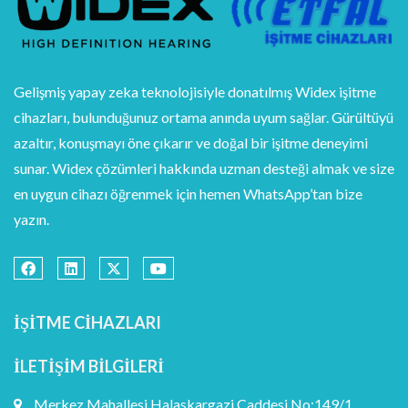
Gelişmiş yapay zeka teknolojisiyle donatılmış Widex işitme
cihazları, bulunduğunuz ortama anında uyum sağlar. Gürültüyü
azaltır, konuşmayı öne çıkarır ve doğal bir işitme deneyimi
sunar. Widex çözümleri hakkında uzman desteği almak ve size
en uygun cihazı öğrenmek için hemen WhatsApp’tan bize
yazın.
İŞITME CIHAZLARI
İLETIŞIM BILGILERI
Merkez Mahallesi Halaskargazi Caddesi No:149/1