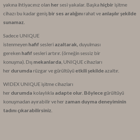
yakına ihtiyacınız olan
her
sesi yakalar.
Başka
hiçbir
işitme
cihazı bu kadar geniş
bir ses aralığını
rahat ve
anlaşılır şekilde
sunamaz
.
Sadece UNIQUE
istenmeyen
hafif
sesleri
azaltarak,
duyulması
gereken
hafif
sesleri artırır.
(örneğin sessiz bir
konuşma).
Dış
mekanlarda
, UNIQUE cihazları
her
durumda
rüzgar ve gürültüyü
etkili şekilde
azaltır.
WIDEX UNIQUE işitme cihazları
her
durumda
kolaylıkla
adapte olur
.
Böylece
gürültüyü
konuşmadan ayırabilir ve her
zaman duyma deneyiminin
tadını çıkarabilirsiniz
.