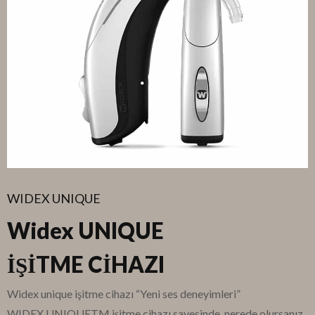
WIDEX UNIQUE
Widex UNIQUE
İŞİTME CİHAZI
Widex unique işitme cihazı “Yeni ses deneyimleri”
WIDEX UNIQUETM işitme cihazı sayesinde, nerede olursanız