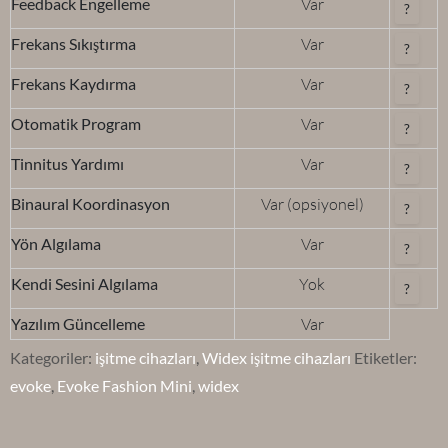
Feedback Engelleme
Var
?
Frekans Sıkıştırma
Var
?
Frekans Kaydırma
Var
?
Otomatik Program
Var
?
Tinnitus Yardımı
Var
?
Binaural Koordinasyon
Var (opsiyonel)
?
Yön Algılama
Var
?
Kendi Sesini Algılama
Yok
?
Yazılım Güncelleme
Var
Kategoriler:
işitme cihazları
,
Widex işitme cihazları
Etiketler:
evoke
,
Evoke Fashion Mini
,
widex