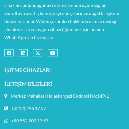
cihazları, bulunduğunuz ortama anında uyum sağlar.
Gürültüyü azaltır, konuşmayı öne çıkarır ve doğal bir işitme
deneyimi sunar. Widex çözümleri hakkında uzman desteği
almak ve size en uygun cihazı öğrenmek için hemen
WhatsApp’tan bize yazın.
İŞITME CIHAZLARI
İLETIŞIM BILGILERI
Merkez Mahallesi Halaskargazi Caddesi No:149/1
(0212) 296 17 57
+90 552 202 17 57