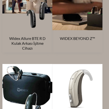
Widex Allure BTE R D
WIDEX BEYOND Z™
Kulak Arkası İşitme
Cihazı