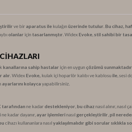
tirilir
ve bir
aparatus ile
kulağın
üzerinde tutulur
.
Bu cihaz, haf
aybı
olanlar
için
tasarlanmıştır
.
Widex
Evoke
,
stil sahibi bir ta
CİHAZLARI
ak
kanallarına sahip hastalar
için en uygun
çözümü sunmaktadır
 alır
.
Widex
Evoke,
kulak içi hoparlör kalıbı ve kablosu
ile
, sesi 
m
ayarlarını kolayca
yapabilirsiniz.
 tarafından
ne kadar
destekleniyor
,
bu cihaz
nasıl alınır, nasıl ça
ili ne kadar dayanır,
ayar işlemleri
nasıl
gerçekleştirilir
,
pil nerede
bu
cihazı kullananlara nasıl
yaklaşılmalıdır gibi sorular sıklıkla 