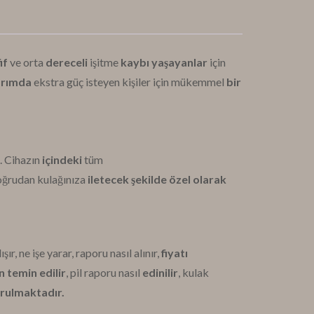
if
ve orta
dereceli
işitme
kaybı yaşayanlar
için
sarımda
ekstra güç isteyen kişiler için mükemmel
bir
.
Cihazın
içindeki
tüm
doğrudan kulağınıza
iletecek şekilde özel olarak
lışır, ne işe yarar, raporu nasıl alınır,
fiyatı
n temin edilir
, pil raporu nasıl
edinilir
, kulak
sorulmaktadır.