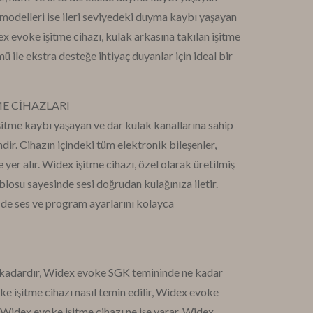
 modelleri ise ileri seviyedeki duyma kaybı yaşayan
dex evoke işitme cihazı, kulak arkasına takılan işitme
ü ile ekstra desteğe ihtiyaç duyanlar için ideal bir
ME CİHAZLARI
şitme kaybı yaşayan ve dar kulak kanallarına sahip
mdir. Cihazın içindeki tüm elektronik bileşenler,
yer alır. Widex işitme cihazı, özel olarak üretilmiş
ablosu sayesinde sesi doğrudan kulağınıza iletir.
e ses ve program ayarlarını kolayca
 kadardır, Widex evoke SGK temininde ne kadar
e işitme cihazı nasıl temin edilir, Widex evoke
r, Widex evoke işitme cihazı ne işe yarar, Widex