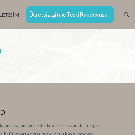
Ücretsiz İşitme Testi Randevusu
İLETIŞIM
D
3D
ağın arkasına yerleştirilir ve bir boynuzla kulağın
haz, hafif ve orta derecede duyma kaybı yaşayan