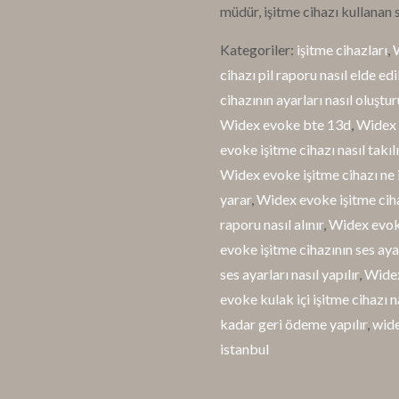
müdür, işitme cihazı kullanan s
Kategoriler:
işitme cihazları
,
W
cihazı pil raporu nasıl elde edil
cihazının ayarları nasıl oluştur
Widex evoke bte 13d
,
Widex e
evoke işitme cihazı nasıl takılı
Widex evoke işitme cihazı ne i
yarar
,
Widex evoke işitme cihaz
raporu nasıl alınır
,
Widex evoke
evoke işitme cihazının ses ayar
ses ayarları nasıl yapılır
,
Widex 
evoke kulak içi işitme cihazı n
kadar geri ödeme yapılır
,
wide
istanbul