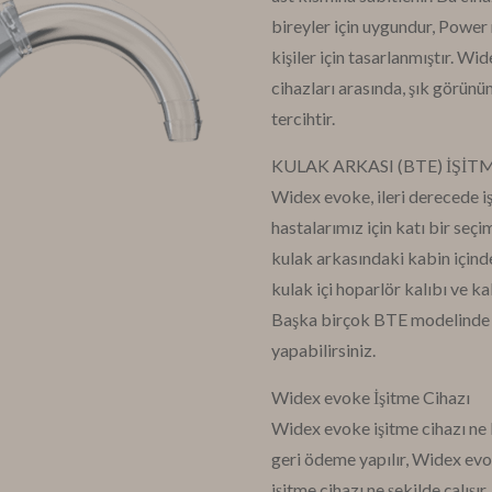
bireyler için uygundur, Power
kişiler için tasarlanmıştır. Wi
cihazları arasında, şık görünüm
tercihtir.
KULAK ARKASI (BTE) İŞİT
Widex evoke, ileri derecede i
hastalarımız için katı bir seçi
kulak arkasındaki kabin içinde 
kulak içi hoparlör kalıbı ve k
Başka birçok BTE modelinde d
yapabilirsiniz.
Widex evoke İşitme Cihazı
Widex evoke işitme cihazı ne
geri ödeme yapılır, Widex evok
işitme cihazı ne şekilde çalışı