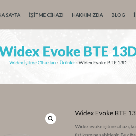
NA SAYFA
İŞITME CIHAZI
HAKKIMIZDA
BLOG
Widex Evoke BTE 13
Widex İşitme Cihazları
›
Ürünler
›
Widex Evoke BTE 13D
Widex Evoke BTE 1
Widex evoke işitme cihazı, kul
üst kısmına sabitlenir. Bu ci