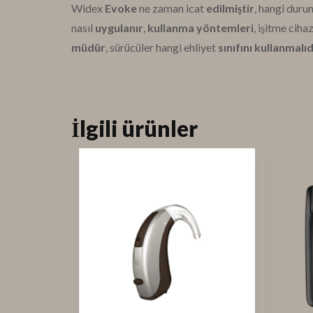
Widex
Evoke
ne zaman icat
edilmiştir
, hangi duru
nasıl
uygulanır
,
kullanma yöntemleri
, işitme ciha
müdür
, sürücüler hangi ehliyet
sınıfını kullanmalı
İlgili ürünler