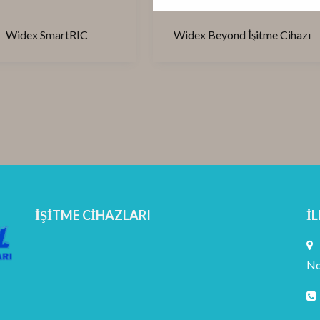
Widex SmartRIC
Widex Beyond İşitme Cihazı
İŞITME CIHAZLARI
İL
No