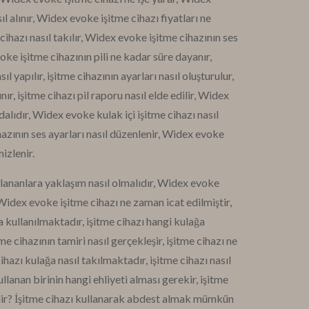
l alınır, Widex evoke işitme cihazı fiyatları ne
ihazı nasıl takılır, Widex evoke işitme cihazının ses
voke işitme cihazının pili ne kadar süre dayanır,
ıl yapılır, işitme cihazının ayarları nasıl oluşturulur,
ınır, işitme cihazı pil raporu nasıl elde edilir, Widex
dalıdır, Widex evoke kulak içi işitme cihazı nasıl
hazının ses ayarları nasıl düzenlenir, Widex evoke
mizlenir.
lananlara yaklaşım nasıl olmalıdır, Widex evoke
 Widex evoke işitme cihazı ne zaman icat edilmiştir,
 kullanılmaktadır, işitme cihazı hangi kulağa
e cihazının tamiri nasıl gerçekleşir, işitme cihazı ne
ihazı kulağa nasıl takılmaktadır, işitme cihazı nasıl
ullanan birinin hangi ehliyeti alması gerekir, işitme
rilir? İşitme cihazı kullanarak abdest almak mümkün