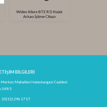
Widex Allure BTE R D Kulak
Arkası İşitme Cihazı
ETIŞIM BILGILERI
Merkez Mahallesi Halaskargazi Caddesi
:149/1
(0212) 296 17 57