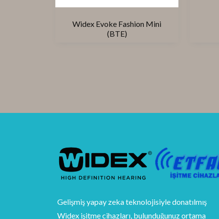
Widex Evoke Fashion Mini
(BTE)
Gelişmiş yapay zeka teknolojisiyle donatılmış
Widex işitme cihazları, bulunduğunuz ortama