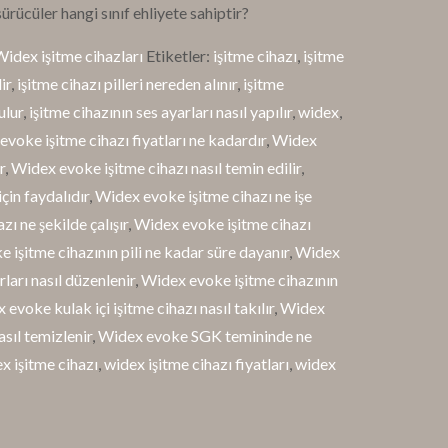
ürücüler hangi sınıf ehliyete sahiptir?
idex işitme cihazları
Etiketler:
işitme cihazı
,
işitme
ir
,
işitme cihazı pilleri nereden alınır
,
işitme
ulur
,
işitme cihazının ses ayarları nasıl yapılır
,
widex
,
voke işitme cihazı fiyatları ne kadardır
,
Widex
r
,
Widex evoke işitme cihazı nasıl temin edilir
,
çin faydalıdır
,
Widex evoke işitme cihazı ne işe
ı ne şekilde çalışır
,
Widex evoke işitme cihazı
 işitme cihazının pili ne kadar süre dayanır
,
Widex
ları nasıl düzenlenir
,
Widex evoke işitme cihazının
evoke kulak içi işitme cihazı nasıl takılır
,
Widex
asıl temizlenir
,
Widex evoke SGK temininde ne
x işitme cihazı
,
widex işitme cihazı fiyatları
,
widex