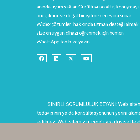
anında uyum sağlar. Gürültüyü azaltır, konuşmayı
öne çıkarır ve doğal bir işitme deneyimi sunar.
Widex çözümleri hakkında uzman desteği almak
size en uygun cihazı öğrenmek için hemen
WhatsApp’tan bize yazın.
SINIRLI SORUMLULUK BEYANI: Web sitemizin i
tedavisinin ya da konsültasyonunun yerini alama
edilmez. Web sitemizin içeriği, asla kişisel teş
kastı bulunmamaktadır. Ziyare