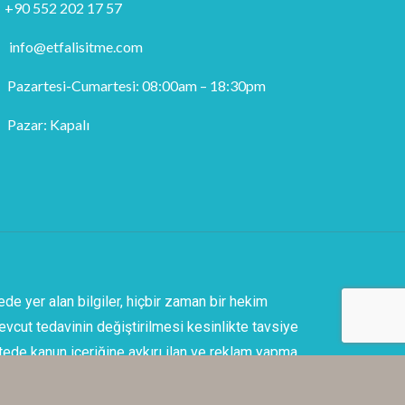
+90 552 202 17 57
info@etfalisitme.com
Pazartesi-Cumartesi: 08:00am – 18:30pm
Pazar: Kapalı
e yer alan bilgiler, hiçbir zaman bir hekim
vcut tedavinin değiştirilmesi kesinlikte tavsiye
itede kanun içeriğine aykırı ilan ve reklam yapma
ğinizi onaylamış olmaktasınız.