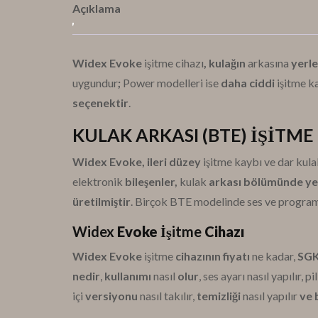
Açıklama
Widex Evoke
işitme cihazı
, kulağın
arkasına
yerleş
uygundur
;
Power modelleri ise
daha ciddi
işitme k
seçenektir
.
KULAK ARKASI (BTE) İŞİTME
Widex Evoke, ileri düzey
işitme kaybı ve dar kul
elektronik
bileşenler,
kulak
arkası bölümünde yer
üretilmiştir
.
Birçok BTE modelinde ses ve progra
Widex
Evoke
İşitme
Cihazı
Widex Evoke
işitme
cihazının fiyatı
ne kadar,
SGK
nedir
,
kullanımı
nasıl
olur
, ses ayarı nasıl yapılır, p
içi
versiyonu
nasıl takılır,
temizliği
nasıl yapılır
ve 