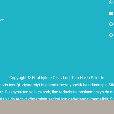
 ve
Copyright ©
Etfal İşitme Cihazları
| Tüm Hakkı Saklıdır.
çeriği, ziyaretçiyi bilgilendirmeye yönelik hazırlanmıştır. Sited
z. Bu kaynaktan yola çıkarak, ilaç tedavisine başlanması ya da me
his ya da tedavi yönteminin seçimi için değerlendirilmemelidir. S
tinizde KVKK hakkında sitemizde yer alan açıklamaları kabul etti