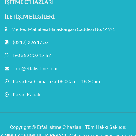
İŞITME CIHAZLARI
İLETIŞIM BILGILERI
Merkez Mahallesi Halaskargazi Caddesi No:149/1
(0212) 296 17 57
+90 552 202 17 57
info@etfalisitme.com
Pazartesi-Cumartesi: 08:00am – 18:30pm
Pazar: Kapalı
Copyright ©
Etfal İşitme Cihazları
| Tüm Hakkı Saklıdır.
SINIRLI SORUMLULUK BEYANI: Web sitemizin içeriği, ziyaretçiyi