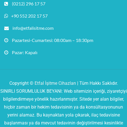
(0212) 296 17 57
+90 552 202 17 57
info@etfalisitme.com
Pazartesi-Cumartesi: 08:00am – 18:30pm
Pazar: Kapalı
Copyright ©
Etfal İşitme Cihazları
| Tüm Hakkı Saklıdır.
SINIRLI SORUMLULUK BEYANI: Web sitemizin içeriği, ziyaretçiyi
bilgilendirmeye yönelik hazırlanmıştır. Sitede yer alan bilgiler,
hiçbir zaman bir hekim tedavisinin ya da konsültasyonunun
yerini alamaz. Bu kaynaktan yola çıkarak, ilaç tedavisine
başlanması ya da mevcut tedavinin değiştirilmesi kesinlikte