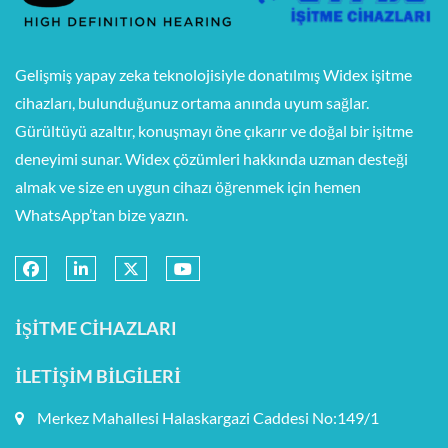
Gelişmiş yapay zeka teknolojisiyle donatılmış Widex işitme
cihazları, bulunduğunuz ortama anında uyum sağlar.
Gürültüyü azaltır, konuşmayı öne çıkarır ve doğal bir işitme
deneyimi sunar. Widex çözümleri hakkında uzman desteği
almak ve size en uygun cihazı öğrenmek için hemen
WhatsApp’tan bize yazın.
İŞITME CIHAZLARI
İLETIŞIM BILGILERI
Merkez Mahallesi Halaskargazi Caddesi No:149/1